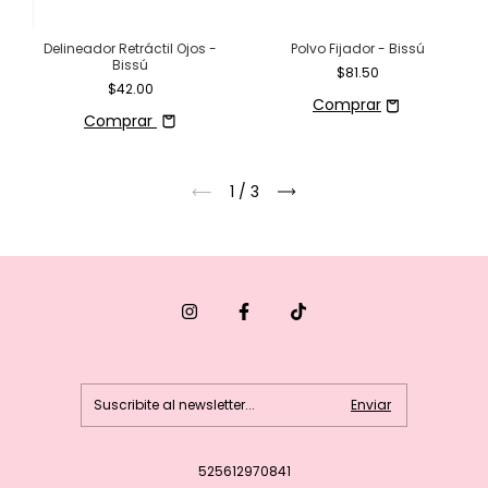
Delineador Retráctil Ojos -
Polvo Fijador - Bissú
Bissú
$81.50
$42.00
Comprar
1
/
3
525612970841