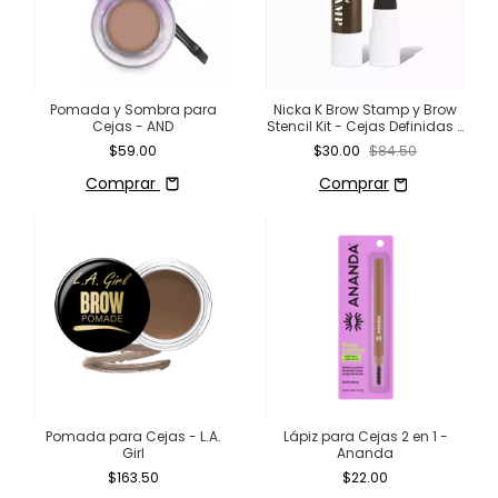
Pomada y Sombra para
Nicka K Brow Stamp y Brow
Cejas - AND
Stencil Kit - Cejas Definidas y
Voluminosas en un Instante
$59.00
$30.00
$84.50
Comprar
Pomada para Cejas - L.A.
Lápiz para Cejas 2 en 1 -
Girl
Ananda
$163.50
$22.00