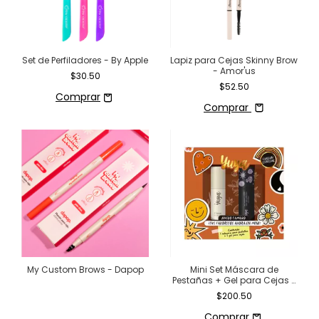
Set de Perfiladores - By Apple
Lapiz para Cejas Skinny Brow
- Amor'us
$30.50
$52.50
Comprar
My Custom Brows - Dapop
Mini Set Máscara de
Pestañas + Gel para Cejas -
Yuya
$200.50