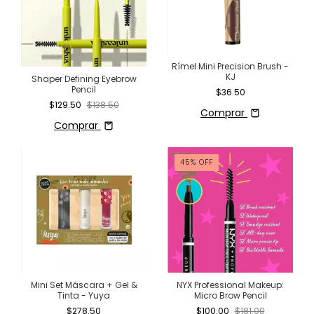
Rímel Mini Precision Brush -
KJ
Shaper Defining Eyebrow
Pencil
$36.50
$129.50
$138.50
Comprar
Comprar
45
%
OFF
Mini Set Máscara + Gel &
NYX Professional Makeup:
Tinta - Yuya
Micro Brow Pencil
$278.50
$100.00
$181.00