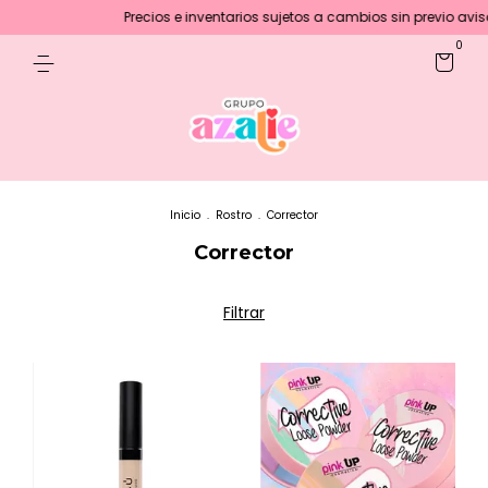
Precios e inventarios sujetos a cambios sin previo aviso :
0
Inicio
.
Rostro
.
Corrector
Corrector
Filtrar